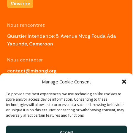
S'inscrire
Nous rencontrez
Quartier Intendance: 5, Avenue Mvog Fouda Ada
Yaounde, Cameroon
Nous contacter
contact@misongi.org
+237 6 94 29 03 01
Manage Cookie Consent
To provide the best experiences, we use technologies like cookies to
store and/or access device information. Consenting to these
technologies will allow us to process data such as browsing behaviour
or unique IDs on this site. Not consenting or withdrawing consent, may
adversely affect certain features and functions.
© misongi 2024 développé par
DEWEY
- Tous droits
réservés
Accept