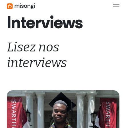
Menu
Skip
to
Interviews
Close
main
Menu
content
Lisez nos
interviews